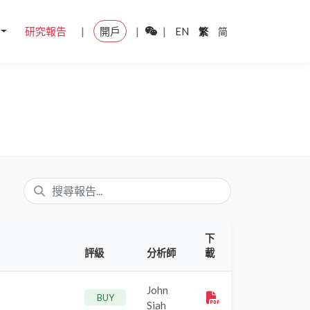
|
|
|
研究報告
開戶
EN
繁
简
下
評級
分析師
載
John
BUY
Siah