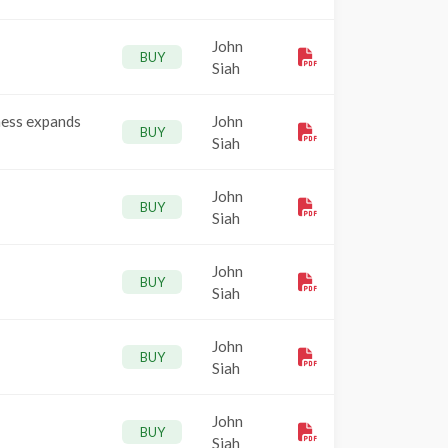
John
BUY
Siah
ness expands
John
BUY
Siah
John
BUY
Siah
John
BUY
Siah
John
BUY
Siah
John
BUY
Siah