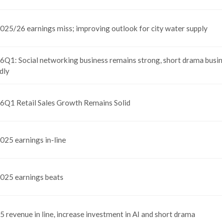
025/26 earnings miss; improving outlook for city water supply
6Q1: Social networking business remains strong, short drama busi
dly
6Q1 Retail Sales Growth Remains Solid
025 earnings in-line
025 earnings beats
 revenue in line, increase investment in AI and short drama