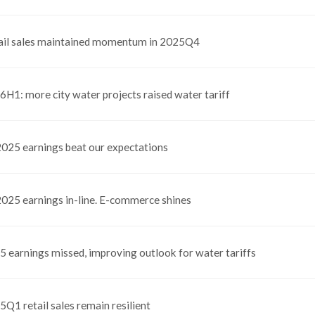
ail sales maintained momentum in 2025Q4
6H1: more city water projects raised water tariff
025 earnings beat our expectations
025 earnings in-line. E-commerce shines
5 earnings missed, improving outlook for water tariffs
Q1 retail sales remain resilient